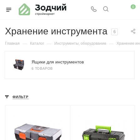
0
Хранение инструмента
6
—
—
—
Главная
Каталог
Инструменты, оборудование
Хранение ин
Ящики для инструментов
6 ТОВАРОВ
ФИЛЬТР