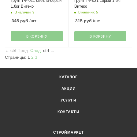
Грунт ГФ-021 светло-серый
Грунт ГФ-021 серый 1,8кг
1,8кг Витеко
Витеко
В наличии: 9
В наличии: 5
345
руб.
/шт
315
руб.
/шт
В КОРЗИНУ
В КОРЗИНУ
←
ctrl
Пред.
След.
ctrl
→
Страницы:
1
2
3
КАТАЛОГ
АКЦИИ
УСЛУГИ
КОНТАКТЫ
СТРОЙМАРКЕТ