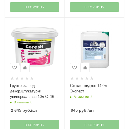
В КОРЗИНУ
В КОРЗИНУ
Грунтовка под
Стекло жидкое 14,0кг
декор.штукатурки
Эксперт
универсальная 10л СТ16
В наличии: 2
Ceresit Henkel
В наличии: 8
2 645
руб.
/шт
945
руб.
/шт
В КОРЗИНУ
В КОРЗИНУ