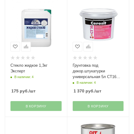
Стекло жидкое 1,3кг
Грунтовка под
Эксперт
декор.штукатурки
универсальная 5л СТ16
В наличии: 4
Ceresit Henkel
В наличии: 4
175
руб.
/шт
1 370
руб.
/шт
В КОРЗИНУ
В КОРЗИНУ