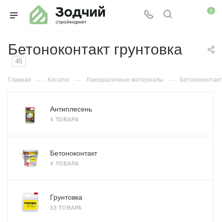
0
Бетоноконтакт грунтовка
45
—
—
—
Главная
Каталог
Лакокрасочные материалы
Бетоноконтакт
Антиплесень
4 ТОВАРА
Бетоноконтакт
4 ТОВАРА
Грунтовка
33 ТОВАРА