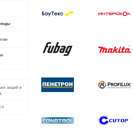
ренды
нтам
ым
ших акций и
й
СЯ