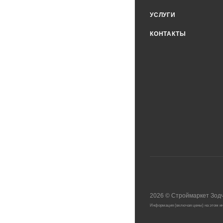
УСЛУГИ
КОНТАКТЫ
2026
©
Строймаркет Зод
Информация (включая цены) на этом ин