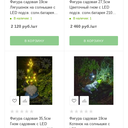
Фигура садовая 19см
Фигура садовая 27,5см
Лягушонок на солнышке с
Цветочный гном с LED
LED подсв. солн.батарея
подсв. солн.батарея 210
519 Чудесный Сад
Чудесный Сад
В наличии: 1
В наличии: 1
2 120
руб.
/шт
2 460
руб.
/шт
В КОРЗИНУ
В КОРЗИНУ
Фигура садовая 35,5см
Фигура садовая 19см
Гном садовник с LED
Котенок на солнышке с