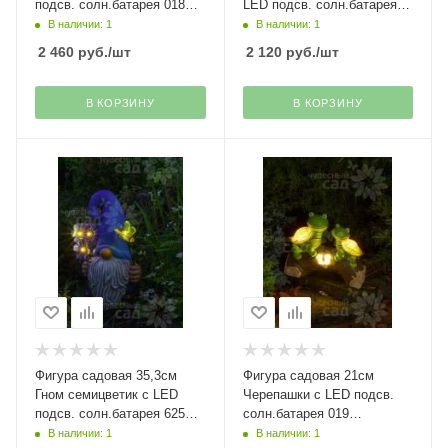
подсв. солн.батарея 018
LED подсв. солн.батарея
Чудесный Сад
517 Чудесный Сад
В наличии: 1
В наличии: 1
2 460
руб.
/шт
2 120
руб.
/шт
В КОРЗИНУ
В КОРЗИНУ
Фигура садовая 35,3см
Фигура садовая 21см
Гном семицветик с LED
Черепашки с LED подсв.
подсв. солн.батарея 625
солн.батарея 019
Чудесный Сад
Чудесный Сад
В наличии: 1
В наличии: 1