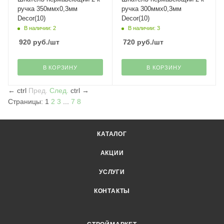
ручка 350ммх0,3мм
ручка 300ммх0,3мм
Decor(10)
Decor(10)
В наличии: 2
В наличии: 3
920
руб.
/шт
720
руб.
/шт
В КОРЗИНУ
В КОРЗИНУ
←
ctrl
Пред.
След.
ctrl
→
Страницы:
1
2
3
...
7
8
КАТАЛОГ
АКЦИИ
УСЛУГИ
КОНТАКТЫ