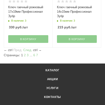
Ключ гаечный рожковый
Ключ гаечный рожковый
17х19мм Профессионал
14х15мм Профессионал
Зубр
Зубр
В наличии: 3
В наличии: 3
330
руб.
/шт
215
руб.
/шт
В КОРЗИНУ
В КОРЗИНУ
←
ctrl
Пред.
След.
ctrl
→
Страницы:
1
2
3
...
6
7
КАТАЛОГ
АКЦИИ
УСЛУГИ
КОНТАКТЫ