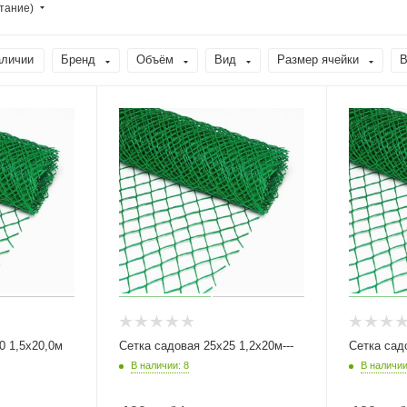
тание)
аличии
Бренд
Объём
Вид
Размер ячейки
В
0 1,5х20,0м
Сетка садовая 25х25 1,2х20м---
Сетка сад
В наличии: 8
В наличии