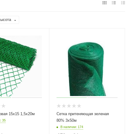
ысота
овая 15х15 1,5х20м
Сетка притеняющая зеленая
80% 3х50м
: 35
В наличии: 174