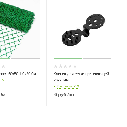
овая 50х50 1,0х20,0м
Клипса для сетки притеняющей
28х75мм
: 50
В наличии: 253
.
/м
6
руб.
/шт