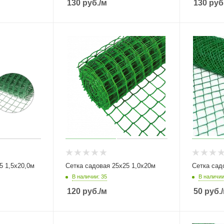
130
руб.
/м
130
руб
5 1,5х20,0м
Сетка садовая 25х25 1,0х20м
Сетка сад
В наличии: 35
В наличии
120
руб.
/м
50
руб.