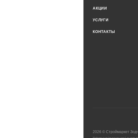
АКЦИИ
УСЛУГИ
КОНТАКТЫ
2026
©
Строймаркет Зод
Информация (включая цены) на этом ин