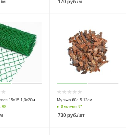
.
/м
170
руб.
/м
овая 15х15 1,0х20м
Мульча 60л 5-12см
: 60
В наличии: 57
/м
730
руб.
/шт