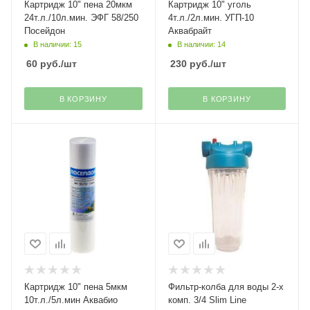
Картридж 10" пена 20мкм
Картридж 10" уголь
24т.л./10л.мин. ЭФГ 58/250
4т.л./2л.мин. УГП-10
Посейдон
Аквабрайт
В наличии: 15
В наличии: 14
60
руб.
/шт
230
руб.
/шт
В КОРЗИНУ
В КОРЗИНУ
Картридж 10" пена 5мкм
Фильтр-колба для воды 2-х
10т.л./5л.мин Аквабио
комп. 3/4 Slim Line