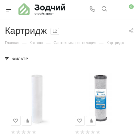
0
Картридж
12
—
—
—
Главная
Каталог
Сантехника,вентиляция
Картридж
ФИЛЬТР