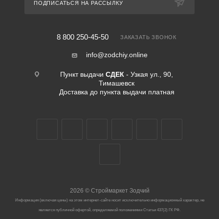
ПОДПИСАТЬСЯ НА РАССЫЛКУ
8 800 250-45-50
ЗАКАЗАТЬ ЗВОНОК
info@zodchiy.online
Пункт выдачи
СДЕК
- Узкая ул., 90,
Тимашевск
Доставка до пункта выдачи платная
2026
©
Строймаркет Зодчий
Информация (включая цены) на этом интернет-сайте носит исключительно информационный характер, не
является публичной офертой, определяемой положениями Статьи 437(2) ГК РФ.