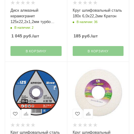
Диск алмазный
Круг шлифовальный сталь
керамогранит
180х 6,0х22,2мм Кратон
125х22,2х1,2мм турбо
В наличии: 36
Turbo Grand Thin Trio-
В наличии: 2
Diamond
1 045
руб.
/шт
185
руб.
/шт
В КОРЗИНУ
В КОРЗИНУ
Круг шлифовальный сталь
Круг шлифовальный