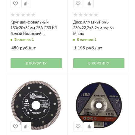
Круг шлифовальный
Диск алмазный ж/б
150х20х32мм 25А F60 К/L
230х22,2х3,2мм турбо
белый Волжский
Matrix
абразивный завод
В наличии: 1
В наличии: 1
450
руб.
/шт
1 195
руб.
/шт
В КОРЗИНУ
В КОРЗИНУ