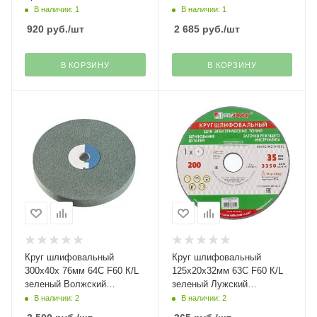
абразивный завод
В наличии: 1
В наличии: 1
920
руб.
/шт
2 685
руб.
/шт
В КОРЗИНУ
В КОРЗИНУ
Круг шлифовальный
Круг шлифовальный
300х40х 76мм 64С F60 К/L
125х20х32мм 63С F60 К/L
зеленый Волжский
зеленый Лужский
абразивный завод
абразивный завод
В наличии: 2
В наличии: 2