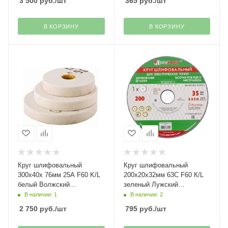
3 500
руб.
/шт
365
руб.
/шт
В КОРЗИНУ
В КОРЗИНУ
Круг шлифовальный
Круг шлифовальный
300х40х 76мм 25А F60 K/L
200х20х32мм 63C F60 К/L
белый Волжский
зеленый Лужский
абразивный завод
абразивный завод
В наличии: 1
В наличии: 2
2 750
руб.
/шт
795
руб.
/шт