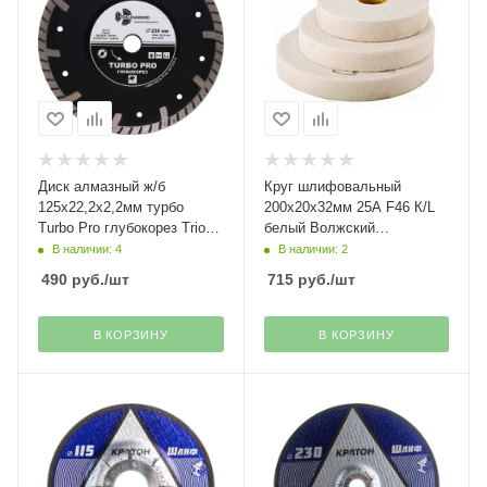
Диск алмазный ж/б
Круг шлифовальный
125х22,2х2,2мм турбо
200х20х32мм 25A F46 К/L
Turbo Pro глубокорез Trio-
белый Волжский
Diamond
абразивный завод
В наличии: 4
В наличии: 2
490
руб.
/шт
715
руб.
/шт
В КОРЗИНУ
В КОРЗИНУ