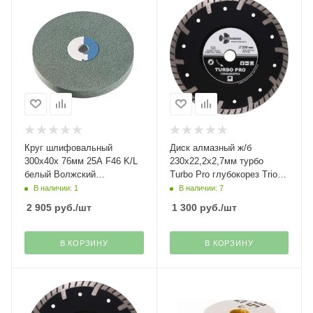
Круг шлифовальный
Диск алмазный ж/б
300х40х 76мм 25A F46 K/L
230х22,2х2,7мм турбо
белый Волжский
Turbo Pro глубокорез Trio-
абразивный завод
Diamond
В наличии: 1
В наличии: 7
2 905
руб.
/шт
1 300
руб.
/шт
В КОРЗИНУ
В КОРЗИНУ