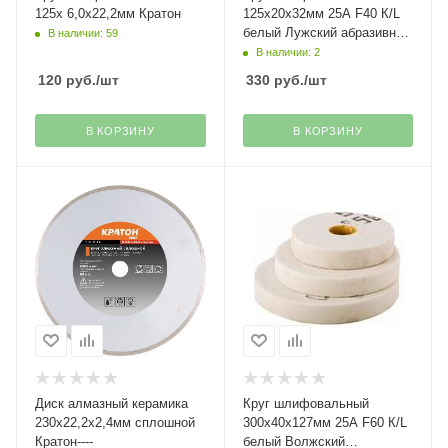
125х 6,0х22,2мм Кратон
125х20х32мм 25А F40 К/L
белый Лужский абразивный
В наличии: 59
завод
В наличии: 2
120
руб.
/шт
330
руб.
/шт
В КОРЗИНУ
В КОРЗИНУ
Диск алмазный керамика
Круг шлифовальный
230х22,2х2,4мм сплошной
300х40х127мм 25А F60 К/L
Кратон----
белый Волжский