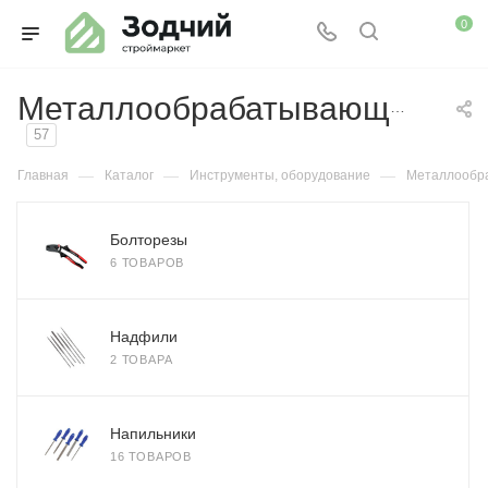
0
Металлообрабатывающий
57
—
—
—
Главная
Каталог
Инструменты, оборудование
Металлообр
Болторезы
6 ТОВАРОВ
Надфили
2 ТОВАРА
Напильники
16 ТОВАРОВ