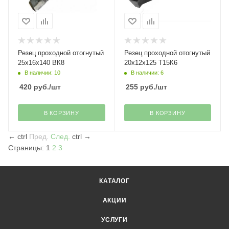
Резец проходной отогнутый
Резец проходной отогнутый
25х16х140 ВК8
20х12х125 Т15К6
В наличии: 10
В наличии: 6
420
руб.
/шт
255
руб.
/шт
В КОРЗИНУ
В КОРЗИНУ
←
ctrl
Пред.
След.
ctrl
→
Страницы:
1
2
3
КАТАЛОГ
АКЦИИ
УСЛУГИ