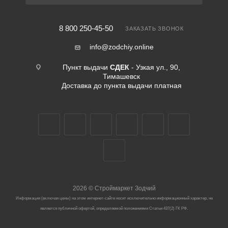
8 800 250-45-50
ЗАКАЗАТЬ ЗВОНОК
info@zodchiy.online
Пункт выдачи
СДЕК
- Узкая ул., 90,
Тимашевск
Доставка до пункта выдачи платная
2026
©
Строймаркет Зодчий
Информация (включая цены) на этом интернет-сайте носит исключительно информационный характер, не
является публичной офертой, определяемой положениями Статьи 437(2) ГК РФ.