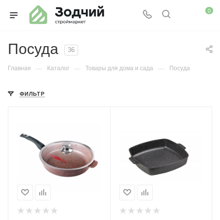
0
Посуда
36
—
—
—
Главная
Каталог
Товары для дома и сада
Посуда
ФИЛЬТР