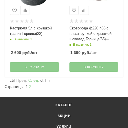
Кастрюля 5л с крышкой
Сковорода ф220 h55 с
гранит Горница(22)---
пласт ручкой с крышкой
шоколад Горница(35)---
В наличии: 1
В наличии: 1
2 600
руб.
/шт
1 690
руб.
/шт
В КОРЗИНУ
В КОРЗИНУ
←
ctrl
Пред.
След.
ctrl
→
Страницы:
1
2
КАТАЛОГ
АКЦИИ
УСЛУГИ