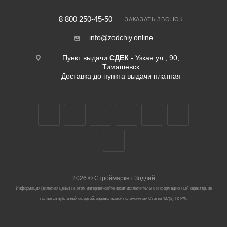
8 800 250-45-50
ЗАКАЗАТЬ ЗВОНОК
info@zodchiy.online
Пункт выдачи
СДЕК
- Узкая ул., 90,
Тимашевск
Доставка до пункта выдачи платная
2026
©
Строймаркет Зодчий
Информация (включая цены) на этом интернет-сайте носит исключительно информационный характер, не
является публичной офертой, определяемой положениями Статьи 437(2) ГК РФ.