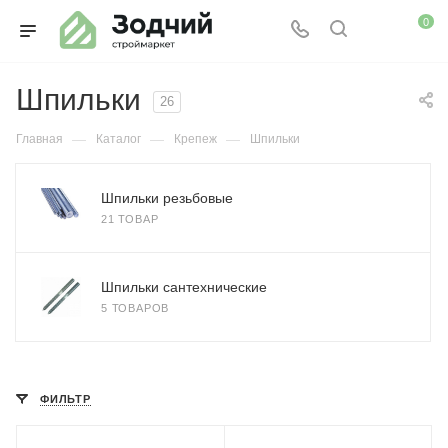
0
Шпильки
26
—
—
—
Главная
Каталог
Крепеж
Шпильки
Шпильки резьбовые
21 ТОВАР
Шпильки сантехнические
5 ТОВАРОВ
ФИЛЬТР