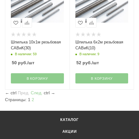
Шпилька 10х1м резьбовая
Шпилька 6х2м резьбовая
САВиК(30)
САВиК(10)
В наличии: 59
В наличии: 9
50
руб.
/шт
52
руб.
/шт
В КОРЗИНУ
В КОРЗИНУ
←
ctrl
Пред.
След.
ctrl
→
Страницы:
1
2
КАТАЛОГ
АКЦИИ