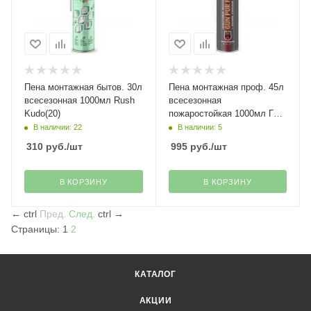
Пена монтажная бытов. 30л
Пена монтажная проф. 45л
всесезонная 1000мл Rush
всесезонная
Kudo(20)
пожаростойкая 1000мл Г2
Kudo(12)
В наличии: 22
В наличии: 5
310
руб.
/шт
995
руб.
/шт
В КОРЗИНУ
В КОРЗИНУ
←
ctrl
Пред.
След.
ctrl
→
Страницы:
1
2
КАТАЛОГ
АКЦИИ