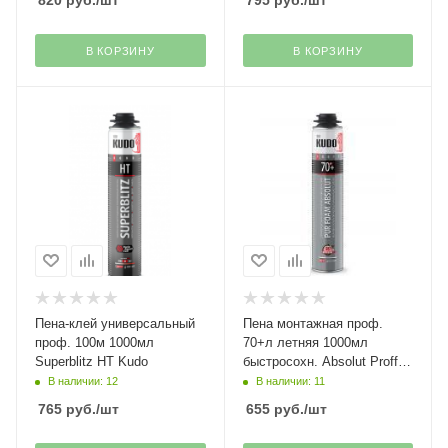
820
руб.
/шт
795
руб.
/шт
В КОРЗИНУ
В КОРЗИНУ
Пена-клей универсальный
Пена монтажная проф.
проф. 100м 1000мл
70+л летняя 1000мл
Superblitz HT Kudo
быстросохн. Absolut Proff
Xpress Kudo
В наличии: 12
В наличии: 11
765
руб.
/шт
655
руб.
/шт