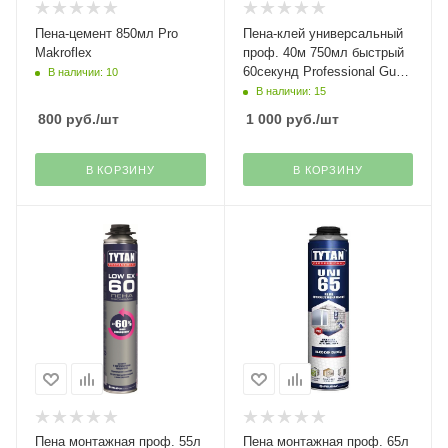
Пена-цемент 850мл Pro
Пена-клей универсальный
Makroflex
проф. 40м 750мл быстрый
60секунд Professional Gun
В наличии: 10
Tytan(12)
В наличии: 15
800
руб.
/шт
1 000
руб.
/шт
В КОРЗИНУ
В КОРЗИНУ
Пена монтажная проф. 55л
Пена монтажная проф. 65л