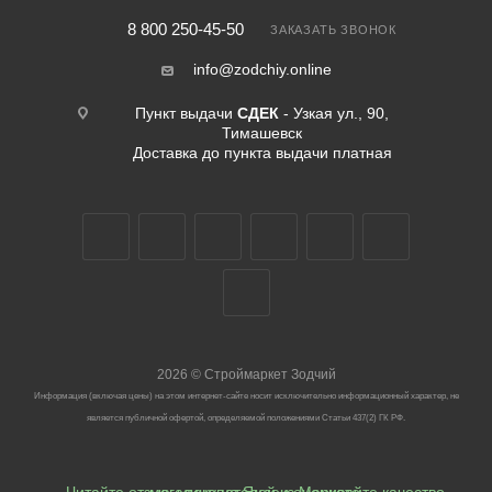
8 800 250-45-50
ЗАКАЗАТЬ ЗВОНОК
info@zodchiy.online
Пункт выдачи
СДЕК
- Узкая ул., 90,
Тимашевск
Доставка до пункта выдачи платная
2026
©
Строймаркет Зодчий
Информация (включая цены) на этом интернет-сайте носит исключительно информационный характер, не
является публичной офертой, определяемой положениями Статьи 437(2) ГК РФ.