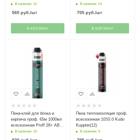
В наличии: 12
В наличии: 14
560
руб.
/шт
705
руб.
/шт
В КОРЗИНУ
В КОРЗИНУ
Пена-клей для блока и
Пена теплоизоляция проф.
кирпича проф. 65м 1000мл
всесезонная 10S5.0 Kudo
всесезонная Proff 28+ ABL
Kuppter(12)
Kudo(12)
В наличии: 19
В наличии: 9