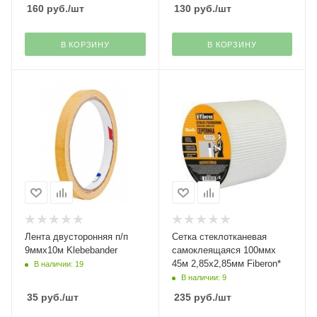
160
руб.
/шт
130
руб.
/шт
В КОРЗИНУ
В КОРЗИНУ
Лента двусторонняя п/п
Сетка стеклотканевая
9ммх10м Klebebander
самоклеящаяся 100ммх
45м 2,85х2,85мм Fiberon*
В наличии: 19
В наличии: 9
35
руб.
/шт
235
руб.
/шт