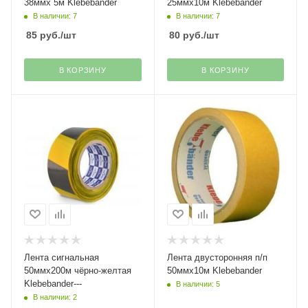
38ммх 5м Klebebander
25ммх10м Klebebander
В наличии: 7
В наличии: 7
85
руб.
/шт
80
руб.
/шт
В КОРЗИНУ
В КОРЗИНУ
Лента сигнальная
Лента двусторонняя п/п
50ммх200м чёрно-желтая
50ммх10м Klebebander
Klebebander---
В наличии: 5
В наличии: 2