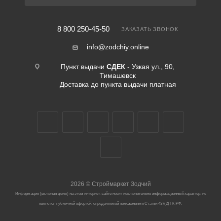
8 800 250-45-50
ЗАКАЗАТЬ ЗВОНОК
info@zodchiy.online
Пункт выдачи
СДЕК
- Узкая ул., 90,
Тимашевск
Доставка до пункта выдачи платная
2026
©
Строймаркет Зодчий
Информация (включая цены) на этом интернет-сайте носит исключительно информационный характер, не
является публичной офертой, определяемой положениями Статьи 437(2) ГК РФ.