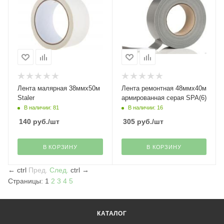
Лента малярная 38ммх50м
Лента ремонтная 48ммх40м
Staler
армированная серая SPA(6)
В наличии: 81
В наличии: 16
140
руб.
/шт
305
руб.
/шт
В КОРЗИНУ
В КОРЗИНУ
←
ctrl
Пред.
След.
ctrl
→
Страницы:
1
2
3
4
5
КАТАЛОГ