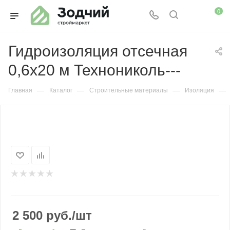
0
Гидроизоляция отсечная
0,6х20 м Технониколь---
—
—
—
—
Главная
Каталог
Строительные материалы
Изоляция
2 500
руб.
/шт